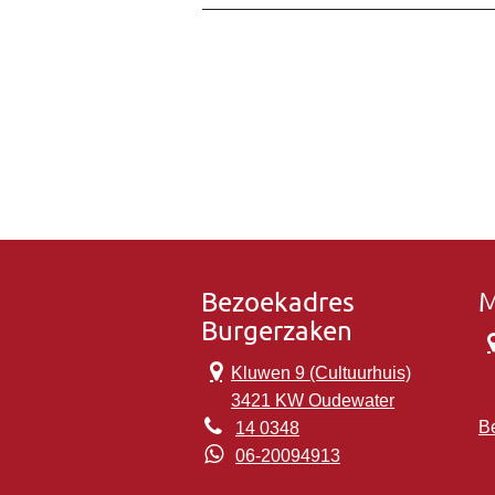
Bezoekadres
M
Burgerzaken
Kluwen 9 (Cultuurhuis)
3421 KW Oudewater
Be
14 0348
06-20094913