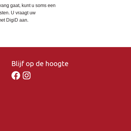
vang gaat, kunt u soms een
sten. U vraagt uw
et DigiD aan.
Blijf op de hoogte