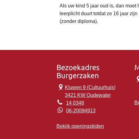
Als uw kind 5 jaar oud is, dan moet h
leerplicht duurt totdat ze 16 jaar zij
(zonder diploma).
Bezoekadres
M
Burgerzaken
Kluwen 9 (Cultuurhuis)
3421 KW Oudewater
Be
14 0348
06-20094913
Bekijk openingstijden