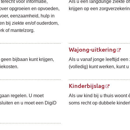
terecht voor informatie,
Als u een langdurige ziekte of
 over opgroeien en opvoeden,
krijgen op een zorgverzekeri
voer, eenzaamheid, hulp in
n bij ziekte en/of ouderdom,
erk of mantelzorg.
Wajong-uitkering
 geen bijbaan kunt krijgen,
Als u vanaf jonge leeftijd een
iekosten.
(volledig) kunt werken, kunt 
Kinderbijslag
 gaan regelen. U moet
Als uw kind bij u thuis woont é
sluiten en u moet een DigiD
soms recht op dubbele kinderb