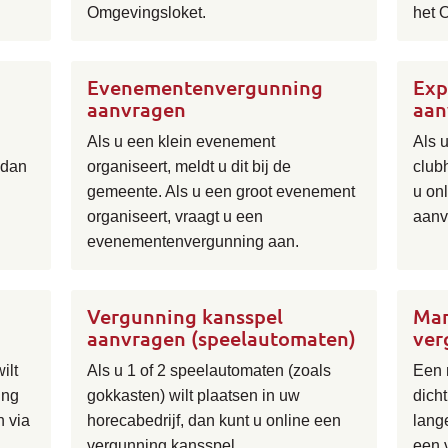
Omgevingsloket.
het 
Evenementenvergunning
Exp
aanvragen
aan
Als u een klein evenement
Als u
 dan
organiseert, meldt u dit bij de
club
gemeente. Als u een groot evenement
u on
organiseert, vraagt u een
aanv
evenementenvergunning aan.
Vergunning kansspel
Man
aanvragen (speelautomaten)
ver
ilt
Als u 1 of 2 speelautomaten (zoals
Een 
ing
gokkasten) wilt plaatsen in uw
dich
n via
horecabedrijf, dan kunt u online een
lang
vergunning kansspel
een 