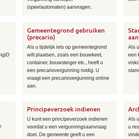
(speelautomaten) aanvragen.
Gemeentegrond gebruiken
Sta
(precario)
aan
Als u tijdelijk iets op gemeentegrond
Als 
DigiD
wilt plaatsen, zoals een bouwkeet,
een 
container, bouwsteiger etc., heeft u
visk
een precariovergunning nodig. U
stan
vraagt een precariovergunning online
aan.
Principeverzoek indienen
Arc
U kunt een principeverzoek indienen
Als 
s
voordat u een vergunningsaanvraag
u res
doet. De gemeente geeft u een
vind