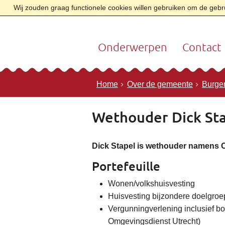
Wij zouden graag functionele cookies willen gebruiken om de gebrui
Onderwerpen
Contact
Home
Over de gemeente
Burge
Wethouder Dick St
Dick Stapel is wethouder namens 
Portefeuille
Wonen/volkshuisvesting
Huisvesting bijzondere doelgro
Vergunningverlening inclusief b
Omgevingsdienst Utrecht)