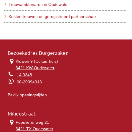
Trouwambtenaren in Oudewater
Kosten trouwen en geregistreerd partnerschap
Bezoekadres Burgerzaken
Kluwen 9 (Cultuurhuis)
3421 KW Oudewater
14 0348
06-20094913
Bekijk openingstijden
Milieustraat
Populierenweg 21
3421 TX Oudewater