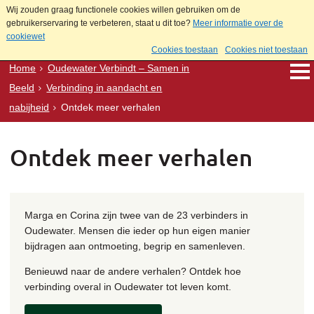
Wij zouden graag functionele cookies willen gebruiken om de
gebruikerservaring te verbeteren, staat u dit toe?
Meer informatie over de
cookiewet
Cookies toestaan
Cookies niet toestaan
Home
Oudewater Verbindt – Samen in
Beeld
Verbinding in aandacht en
nabijheid
Ontdek meer verhalen
Ontdek meer verhalen
Marga en Corina zijn twee van de 23 verbinders in
Oudewater. Mensen die ieder op hun eigen manier
bijdragen aan ontmoeting, begrip en samenleven.
Benieuwd naar de andere verhalen? Ontdek hoe
verbinding overal in Oudewater tot leven komt.