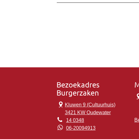
Bezoekadres
M
Burgerzaken
Kluwen 9 (Cultuurhuis)
3421 KW Oudewater
Be
14 0348
06-20094913