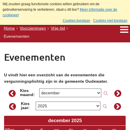
Wij zouden graag functionele cookies willen gebruiken om de
gebruikerservaring te verbeteren, staat u dit toe?
Meer informatie over de
cookiewet
Cookies toestaan
Cookies niet toestaan
Home
Voorzieningen
Vrije tijd
Evenementen
Evenementen
U vindt hier een overzicht van de evenementen die
vergunningsplichtig zijn in de gemeente Oudewater.
Kies
maand:
Kies
jaar:
december 2025
Wknr.
ma
di
wo
do
vr
za
zo