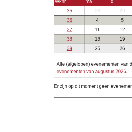
Wknr.
ma
di
35
28
29
36
4
5
37
11
12
38
18
19
39
25
26
Alle (afgelopen) evenementen van 
evenementen van augustus 2026
.
Er zijn op dit moment geen eveneme