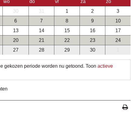
wo
do
vr
za
zo
30
31
1
2
3
6
7
8
9
10
13
14
15
16
17
20
21
22
23
24
27
28
29
30
1
de gekozen periode worden nu getoond. Toon
actieve
nten