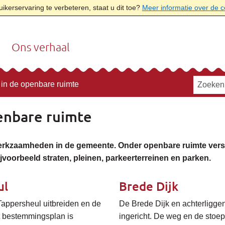
kerservaring te verbeteren, staat u dit toe?
Meer informatie over de 
Ons verhaal
 in de openbare ruimte
enbare ruimte
erkzaamheden in de gemeente. Onder openbare ruimte verst
bijvoorbeeld straten, pleinen, parkeerterreinen en parken.
ul
Brede Dijk
Tappersheul uitbreiden en de
De Brede Dijk en achterligge
t bestemmingsplan is
ingericht. De weg en de sto