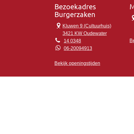
Bezoekadres
M
Burgerzaken
Kluwen 9 (Cultuurhuis)
3421 KW Oudewater
Be
14 0348
06-20094913
Bekijk openingstijden