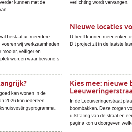
 verder kunnen met de
verlichting wordt vervangen.
van.
d
Nieuwe locaties v
wat bestaat uit meerdere
U heeft kunnen meedenken ov
en voeren wij werkzaamheden
Dit project zit in de laatste fas
mooier, veiliger en
n plek worden waar bewoners
angrijk?
Kies mee: nieuwe 
Leeuweringerstra
 goed kan wonen in de
ari 2026 kon iedereen
In de Leeuweringerstraat plaa
olkshuisvestingsprogramma.
boombakken. Deze zorgen voo
uitstraling van de straat en ee
pagina kon u doorgeven welk